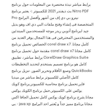
برابط مباشر نبذة مختصرة من المعلومات حول برنامج
بت ديفندر 2021 للكمبيوتر :- يعتبر برنامج Nitro PDF
Pro نيترو بي دي إف من أشهر وأفضل البرامج
المتخصصة فى إنشاء وفتح ملفات البي دي اف وهو بديل
جيد لبرنامج أدوبي ريدر موجه للمستخدمين المبتدئين
والمستخدمين المحترفين فى هذا المجال يوفر العديد من
الخصائص تحميل برنامج corel draw x7 كامل مجانا.
مقدمة حول تحميل برنامج corel draw x7 كامل مجانا
برابط مباشر:. تطبيق CorelDraw Graphics Suite
كامل هو برنامج تصميم يستخدم لتحديد التخطيطات
وصنع الأفلام وتحرير الصور. تنزيل برنامج QuickBooks
كامل الأصلي للكمبيوتر برابط مباشر من ميديا
فاير,تحميل برنامج محاسبة للكمبيونر,برنامج كويك
بوكس على الكمبيوتر,حمل برنامج الكويك بوكس
مجانا,شرح برنامج كويك بوكس كامل تحميل الجافا اكس
بي - java xp مجانا برنامج مميز جداً و يُعتبر احد البرامج